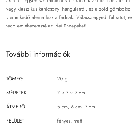
arcára. Legyen szó minimalista, skandináv stílusú díszítésről
vagy klasszikus karácsonyi hangulatról, ez a zöld gömbdísz
kiemelkedő eleme lesz a fádnak. Válassz egyedi feliratot, és
tedd emlékezetessé az idei ünnepeket!
További információk
TÖMEG
20 g
MÉRETEK
7 × 7 × 7 cm
ÁTMÉRŐ
5 cm, 6 cm, 7 cm
FELÜLET
fényes, matt