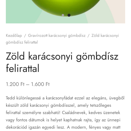
írozott LED lámpa
rozott flaskák
Kezdőlap
/
Gravírozott karácsonyi gömbdísz
/
Zöld karácsonyi
rozott kutyabiléták
gömbdísz felirattal
Zöld karácsonyi gömbdísz
rozott poharak
felirattal
b termékeink
Price
1.200
Ft
–
1.600
Ft
írozott karácsonyi gömbdíszek
range:
Tedd különlegessé a karácsonyfádat ezzel az elegáns, üvegből
1.200 Ft
készült zöld karácsonyi gömbdísszel, amely tetszőleges
through
felirattal személyre szabható! Családnevek, kedves üzenetek
1.600 Ft
vagy fontos dátumok is helyet kaphatnak rajta, így az ünnepi
dekorációd igazán egyedi lesz. A modern, fényes vagy matt