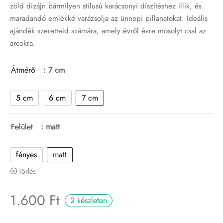
zöld dizájn bármilyen stílusú karácsonyi díszítéshez illik, és
maradandó emlékké varázsolja az ünnepi pillanatokat. Ideális
ajándék szeretteid számára, amely évről évre mosolyt csal az
arcokra.
Átmérő
: 7 cm
5 cm
6 cm
7 cm
Felület
: matt
fényes
matt
Törlés
1.600
Ft
2 készleten