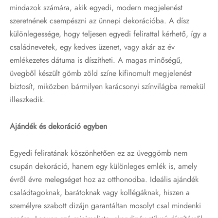
mindazok számára, akik egyedi, modern megjelenést
szeretnének csempészni az ünnepi dekorációba. A dísz
különlegessége, hogy teljesen egyedi felirattal kérhető, így a
családnevetek, egy kedves üzenet, vagy akár az év
emlékezetes dátuma is díszítheti. A magas minőségű,
üvegből készült gömb zöld színe kifinomult megjelenést
biztosít, miközben bármilyen karácsonyi színvilágba remekül
illeszkedik.
Ajándék és dekoráció egyben
Egyedi feliratának köszönhetően ez az üveggömb nem
csupán dekoráció, hanem egy különleges emlék is, amely
évről évre melegséget hoz az otthonodba. Ideális ajándék
családtagoknak, barátoknak vagy kollégáknak, hiszen a
személyre szabott dizájn garantáltan mosolyt csal mindenki