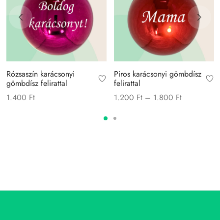
Rózsaszín karácsonyi
Piros karácsonyi gömbdísz
gömbdísz felirattal
felirattal
Price
1.400
Ft
1.200
Ft
–
1.800
Ft
range:
1.200 Ft
through
1.800 Ft