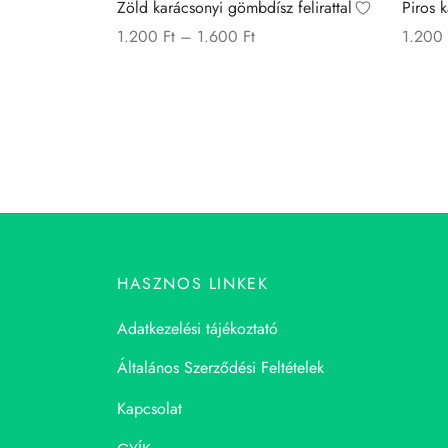
Zöld karácsonyi gömbdísz felirattal
Piros 
Price
1.200
Ft
–
1.600
Ft
1.200
range:
Ennek
Opciók választása
Opciók
1.200 Ft
a
through
terméknek
1.600 Ft
több
variációja
van.
A
változatok
a
HASZNOS LINKEK
termékoldalon
Adatkezelési tájékoztató
választhatók
ki
Általános Szerződési Feltételek
Kapcsolat