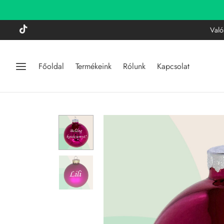
gáns, egyedi gravírozott toll ballagásra
MEGNÉZEM
Való
Főoldal
Termékeink
Rólunk
Kapcsolat