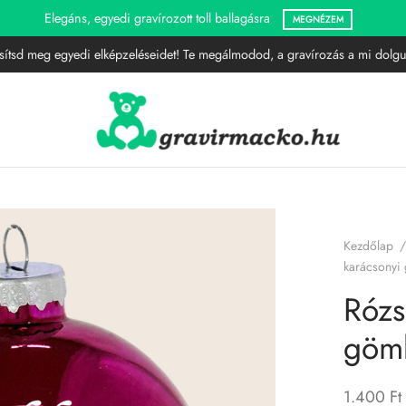
sítsd meg egyedi elképzeléseidet! Te megálmodod, a gravírozás a mi dolgu
Kezdőlap
/
karácsonyi 
Rózs
gömb
1.400
Ft