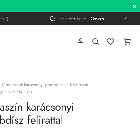
Gravírozott LED lámpák
MEGNÉ
Kere
nk :)
Narrow
a
by
követ
category:
Gravírozott karácsonyi gömbdísz
/
Rózsaszín
gömbdísz felirattal
aszín karácsonyi
dísz felirattal