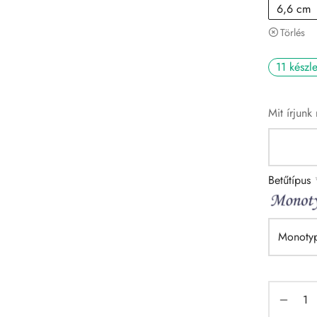
6,6 cm
Törlés
11 készl
Mit írjunk
Betűtípus