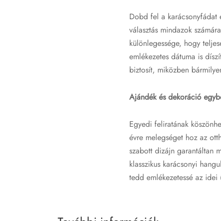
Dobd fel a karácsonyfádat e
választás mindazok számára
különlegessége, hogy teljes
emlékezetes dátuma is dísz
biztosít, miközben bármilye
Ajándék és dekoráció egyb
Egyedi feliratának köszönh
évre melegséget hoz az ott
szabott dizájn garantáltan m
klasszikus karácsonyi hangu
tedd emlékezetessé az idei