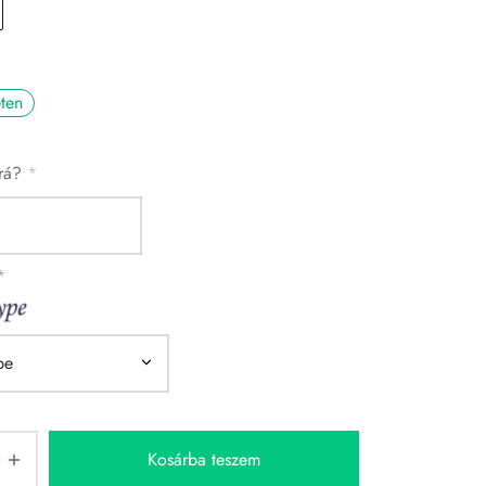
eten
 rá?
*
*
Kosárba teszem