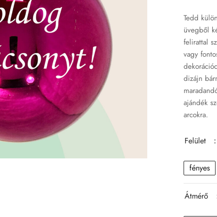
Tedd külön
üvegből ké
felirattal
vagy fonto
dekorációd
dizájn bárm
maradandó 
ajándék sz
arcokra.
Felület
:
fényes
Átmérő