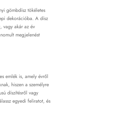
nyi gömbdísz tökéletes
epi dekorációba. A dísz
t, vagy akár az év
finomult megjelenést
s emlék is, amely évről
knak, hiszen a személyre
usú díszítésről vagy
assz egyedi feliratot, és