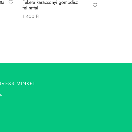
tal
Fekete karácsonyi gömbdísz
felirattal
1.400
Ft
Ennek
Opciók választása
a
terméknek
több
variációja
van.
A
változatok
ÖVESS MINKET
a
n
termékoldalon
választhatók
ki