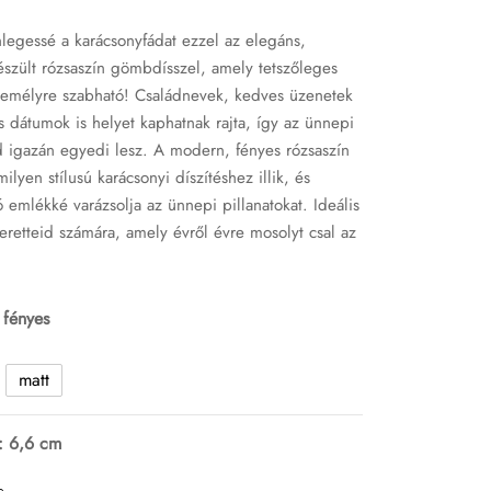
legessé a karácsonyfádat ezzel az elegáns,
szült rózsaszín gömbdísszel, amely tetszőleges
 személyre szabható! Családnevek, kedves üzenetek
s dátumok is helyet kaphatnak rajta, így az ünnepi
 igazán egyedi lesz. A modern, fényes rózsaszín
ilyen stílusú karácsonyi díszítéshez illik, és
emlékké varázsolja az ünnepi pillanatokat. Ideális
eretteid számára, amely évről évre mosolyt csal az
 fényes
matt
: 6,6 cm