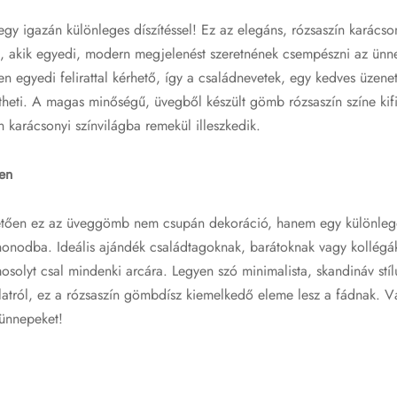
gy igazán különleges díszítéssel! Ez az elegáns, rózsaszín karácso
, akik egyedi, modern megjelenést szeretnének csempészni az ünn
en egyedi felirattal kérhető, így a családnevetek, egy kedves üzene
ítheti. A magas minőségű, üvegből készült gömb rózsaszín színe ki
n karácsonyi színvilágba remekül illeszkedik.
en
etően ez az üveggömb nem csupán dekoráció, hanem egy különlege
honodba. Ideális ajándék családtagoknak, barátoknak vagy kollégá
osolyt csal mindenki arcára. Legyen szó minimalista, skandináv stíl
latról, ez a rózsaszín gömbdísz kiemelkedő eleme lesz a fádnak. Vál
 ünnepeket!