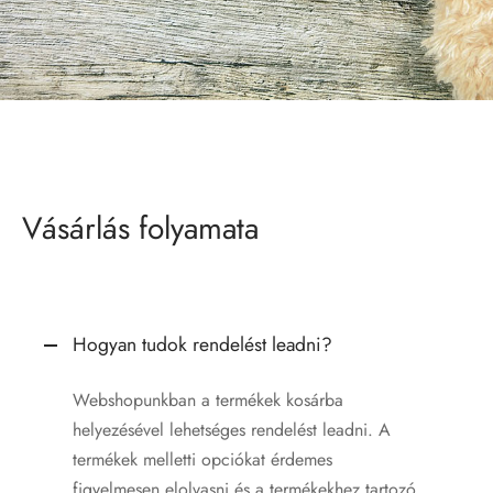
írozott LED lámpa
rozott flaskák
rozott kutyabiléták
rozott poharak
Vásárlás folyamata
b termékeink
írozott karácsonyi gömbdíszek
Hogyan tudok rendelést leadni?
Webshopunkban a termékek kosárba
helyezésével lehetséges rendelést leadni. A
termékek melletti opciókat érdemes
figyelmesen elolvasni és a termékekhez tartozó