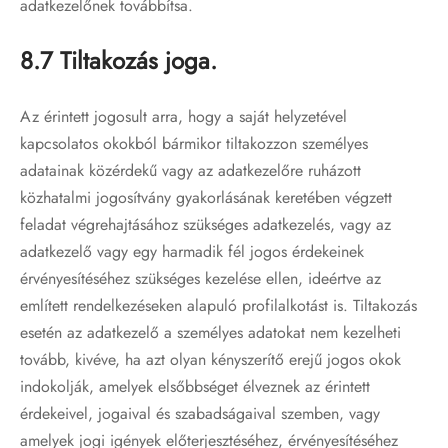
adatkezelőnek továbbítsa.
8.7 Tiltakozás joga.
Az érintett jogosult arra, hogy a saját helyzetével
kapcsolatos okokból bármikor tiltakozzon személyes
adatainak közérdekű vagy az adatkezelőre ruházott
közhatalmi jogosítvány gyakorlásának keretében végzett
feladat végrehajtásához szükséges adatkezelés, vagy az
adatkezelő vagy egy harmadik fél jogos érdekeinek
érvényesítéséhez szükséges kezelése ellen, ideértve az
említett rendelkezéseken alapuló profilalkotást is. Tiltakozás
esetén az adatkezelő a személyes adatokat nem kezelheti
tovább, kivéve, ha azt olyan kényszerítő erejű jogos okok
indokolják, amelyek elsőbbséget élveznek az érintett
érdekeivel, jogaival és szabadságaival szemben, vagy
amelyek jogi igények előterjesztéséhez, érvényesítéséhez