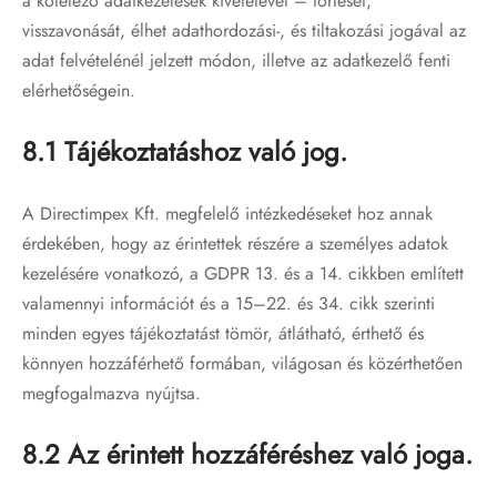
a kötelező adatkezelések kivételével – törlését,
visszavonását, élhet adathordozási-, és tiltakozási jogával az
adat felvételénél jelzett módon, illetve az adatkezelő fenti
elérhetőségein.
8.1 Tájékoztatáshoz való jog.
A Directimpex Kft. megfelelő intézkedéseket hoz annak
érdekében, hogy az érintettek részére a személyes adatok
kezelésére vonatkozó, a GDPR 13. és a 14. cikkben említett
valamennyi információt és a 15–22. és 34. cikk szerinti
minden egyes tájékoztatást tömör, átlátható, érthető és
könnyen hozzáférhető formában, világosan és közérthetően
megfogalmazva nyújtsa.
8.2 Az érintett hozzáféréshez való joga.