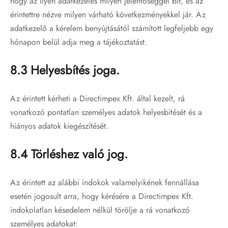
hogy az ilyen adatkezelés milyen jelentőséggel bír, és az
érintettre nézve milyen várható következményekkel jár. Az
adatkezelő a kérelem benyújtásától számított legfeljebb egy
hónapon belül adja meg a tájékoztatást.
8.3 Helyesbítés joga.
Az érintett kérheti a Directimpex Kft. által kezelt, rá
vonatkozó pontatlan személyes adatok helyesbítését és a
hiányos adatok kiegészítését.
8.4 Törléshez való jog.
Az érintett az alábbi indokok valamelyikének fennállása
esetén jogosult arra, hogy kérésére a Directimpex Kft.
indokolatlan késedelem nélkül törölje a rá vonatkozó
személyes adatokat: