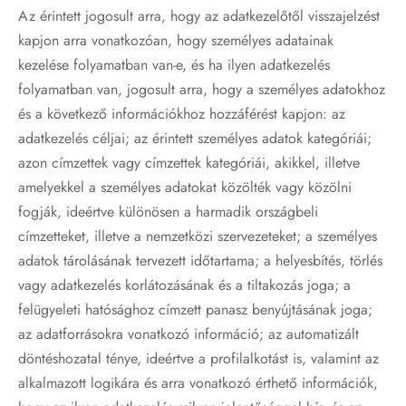
Az érintett jogosult arra, hogy az adatkezelőtől visszajelzést
kapjon arra vonatkozóan, hogy személyes adatainak
kezelése folyamatban van-e, és ha ilyen adatkezelés
folyamatban van, jogosult arra, hogy a személyes adatokhoz
és a következő információkhoz hozzáférést kapjon: az
adatkezelés céljai; az érintett személyes adatok kategóriái;
azon címzettek vagy címzettek kategóriái, akikkel, illetve
amelyekkel a személyes adatokat közölték vagy közölni
fogják, ideértve különösen a harmadik országbeli
címzetteket, illetve a nemzetközi szervezeteket; a személyes
adatok tárolásának tervezett időtartama; a helyesbítés, törlés
vagy adatkezelés korlátozásának és a tiltakozás joga; a
felügyeleti hatósághoz címzett panasz benyújtásának joga;
az adatforrásokra vonatkozó információ; az automatizált
döntéshozatal ténye, ideértve a profilalkotást is, valamint az
alkalmazott logikára és arra vonatkozó érthető információk,