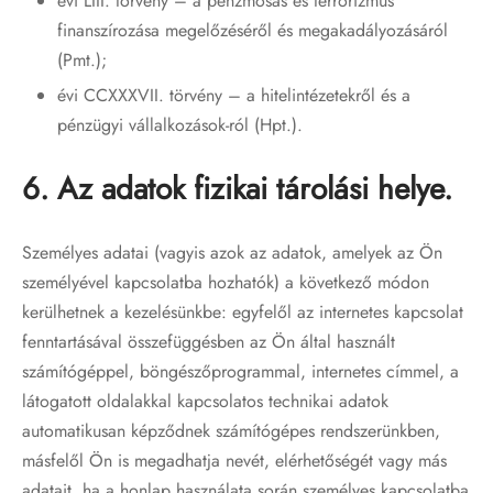
évi LIII. törvény – a pénzmosás és terrorizmus
finanszírozása megelőzéséről és megakadályozásáról
(Pmt.);
évi CCXXXVII. törvény – a hitelintézetekről és a
pénzügyi vállalkozások-ról (Hpt.).
6. Az adatok fizikai tárolási helye.
Személyes adatai (vagyis azok az adatok, amelyek az Ön
személyével kapcsolatba hozhatók) a következő módon
kerülhetnek a kezelésünkbe: egyfelől az internetes kapcsolat
fenntartásával összefüggésben az Ön által használt
számítógéppel, böngészőprogrammal, internetes címmel, a
látogatott oldalakkal kapcsolatos technikai adatok
automatikusan képződnek számítógépes rendszerünkben,
másfelől Ön is megadhatja nevét, elérhetőségét vagy más
adatait, ha a honlap használata során személyes kapcsolatba