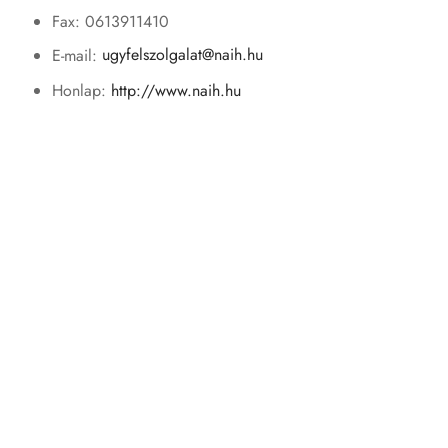
Fax: 0613911410
E-mail:
ugyfelszolgalat@naih.hu
Honlap:
http://www.naih.hu
10. Egyéb rendelkezések.
E tájékoztatóban fel nem sorolt adatkezelésekről az adat
felvételekor adunk tájékoztatást.
Tájékoztatjuk ügyfeleinket, hogy a bíróság, az ügyész, a
nyomozó hatóság, a szabálysértési hatóság, a közigazgatási
hatóság, a Nemzeti Adatvédelmi és Információszabadság
Hatóság, a Magyar Nemzeti Bank, illetőleg jogszabály
felhatalmazása alapján más szervek tájékoztatás adása,
adatok közlése, átadása, illetőleg iratok rendelkezésre