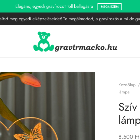
Gravírozott LED lámpák
MEGNÉZEM
sítsd meg egyedi elképzeléseidet! Te megálmodod, a gravírozás a mi dolgu
Kezdőlap
/
lámpa
Szív
lám
8.500
Ft