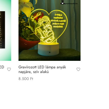
LED
Gravírozott LED lámpa anyák
napjára, szív alakú
8.500
Ft
Kosárba teszem
Ft
Ft