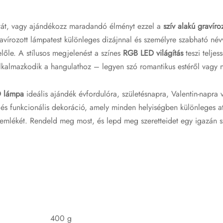
tát, vagy ajándékozz maradandó élményt ezzel a
szív alakú
gravíro
ravírozott lámpatest különleges dizájnnal és személyre szabható név
lőle. A stílusos megjelenést a színes
RGB LED világítás
teszi teljes
lkalmazkodik a hangulathoz – legyen szó romantikus estéről vagy n
D lámpa
ideális ajándék évfordulóra, születésnapra, Valentin-napra
 és funkcionális dekoráció, amely minden helyiségben különleges a
 emlékét. Rendeld meg most, és lepd meg szeretteidet egy igazán s
400 g