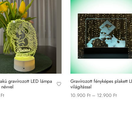
lakú gravírozott LED lámpa
Gravírozott fényképes plakett 
 névvel
világítással
Price
0
Ft
10.900
Ft
–
12.900
Ft
range:
Ennek
a teszem
Opciók választása
10.900 
a
through
terméknek
12.900 
több