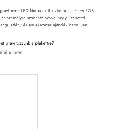
 gravírozott LED lámpa
akril kivitelben, színes RGB
al és személyre szabható névvel vagy üzenettel –
hangulatfény és emlékezetes ajándék bármilyen
et gravírozzunk a plakettre?
eírni a nevet