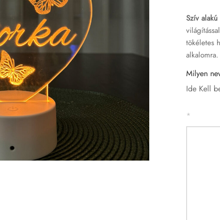
Szív alakú
világításs
tökéletes 
alkalomra.
Milyen nev
Ide Kell b
*