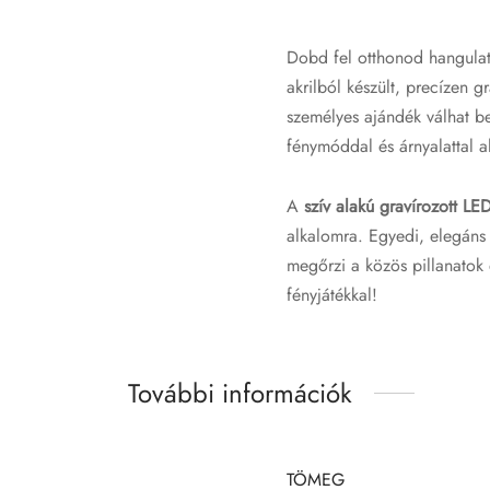
Dobd fel otthonod hangula
akrilból készült, precízen g
személyes ajándék válhat be
fénymóddal és árnyalattal a
A
szív alakú
gravírozott LE
alkalomra. Egyedi, elegáns
megőrzi a közös pillanatok
fényjátékkal!
További információk
TÖMEG