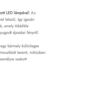
zott LED lámpával
! Az
vel készül, így igazán
sé, amely többféle
yugodt éjszakai fényről.
 vagy bármely különleges
tmoszférát teremt, miközben
zemélyre szabott