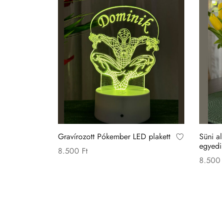
Gravírozott Pókember LED plakett
Süni a
egyedi
8.500
Ft
8.50
Kosárba teszem
Kosárb