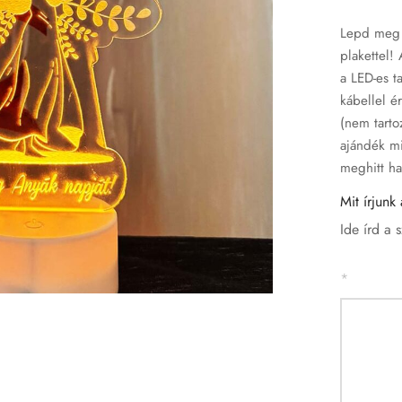
Lepd meg 
plakettel!
a LED-es t
kábellel é
(nem tarto
ajándék mi
meghitt h
Mit írjunk
Ide írd a 
*