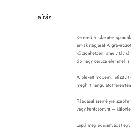
Leírás
Keresed a tökéletes ajándé
anyák napjára! A gravírozot
köszönhetően, amely távirán
db nagy ceruza elemmel is 
A plakett modern, letisztul
meghitt hangulatot teremten
Ráadásul személyre szabható
vagy karácsonyra – különle
Lepd meg édesanyádat egy i