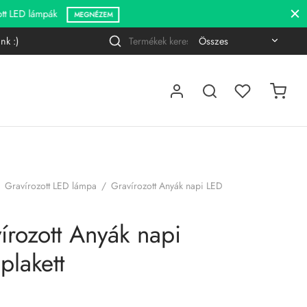
Kere
nk :)
Narrow
a
by
követ
category:
Gravírozott LED lámpa
/
Gravírozott Anyák napi LED
írozott Anyák napi
plakett