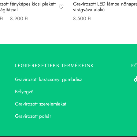
zott fényképes kicsi plakett
Gravírozott LED lámpa nőnapr
ágítással
virágváza alakú
Price
Ft
–
8.900
Ft
8.500
Ft
range:
Ennek
 választása
Kosárba teszem
7.900 Ft
a
through
terméknek
8.900 Ft
több
variációja
LEGKERESETTEBB TERMÉKEINK
K
van.
A
Gravírozott karácsonyi gömbdísz
változatok
Bélyegző
a
termékoldalon
Gravírozott szerelemlakat
választhatók
Gravírozott pohár
ki