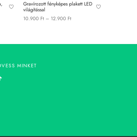
a,
Gravírozott fényképes plakett LED
világítással
Price
10.900
Ft
–
12.900
Ft
range:
Ennek
Opciók választása
10.900 Ft
a
through
terméknek
12.900 Ft
több
variációja
ÖVESS MINKET
van.
A
változatok
a
termékoldalon
választhatók
ki