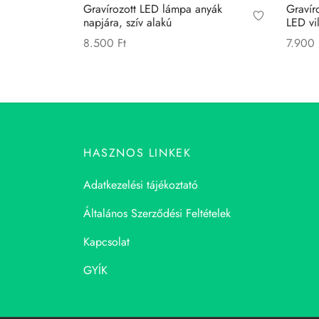
Gravírozott LED lámpa anyák
Gravíro
napjára, szív alakú
LED vil
8.500
Ft
7.900
Kosárba teszem
Opciók
HASZNOS LINKEK
Adatkezelési tájékoztató
Általános Szerződési Feltételek
Kapcsolat
GYÍK