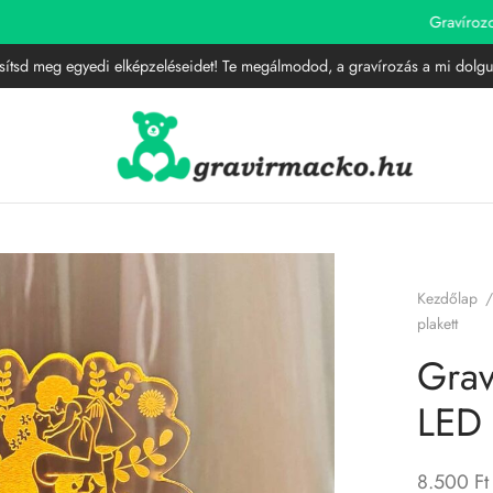
Gravírozott LED lámpák
MEGNÉZEM
sítsd meg egyedi elképzeléseidet! Te megálmodod, a gravírozás a mi dolgu
Kezdőlap
/
plakett
Grav
LED 
8.500
Ft