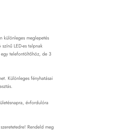
án különleges meglepetés
ó színű LED-es talpnak
 egy telefontöltőhöz, de 3
het. Különleges fényhatásai
asztás.
ületésnapra, évfordulóra
 szeretetedre! Rendeld meg