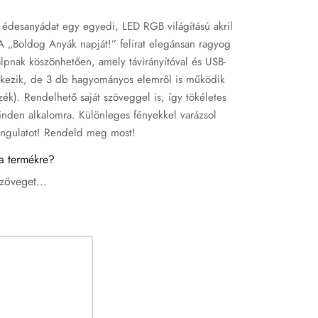
édesanyádat egy egyedi, LED RGB világítású akril
 A „Boldog Anyák napját!” felirat elegánsan ragyog
alpnak köszönhetően, amely távirányítóval és USB-
rkezik, de 3 db hagyományos elemről is működik
zék). Rendelhető saját szöveggel is, így tökéletes
nden alkalomra. Különleges fényekkel varázsol
angulatot! Rendeld meg most!
 a termékre?
szöveget...