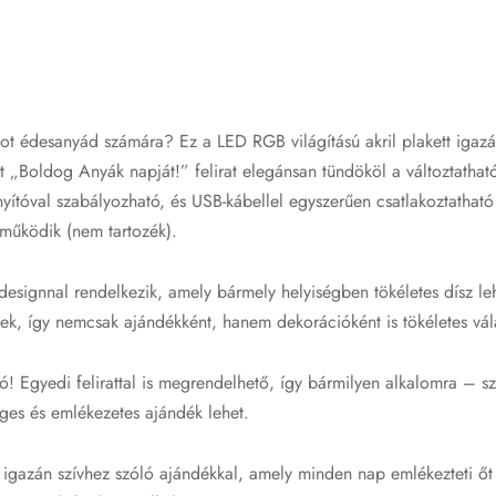
kot édesanyád számára? Ez a LED RGB világítású akril plakett igaz
t „Boldog Anyák napját!” felirat elegánsan tündököl a változtathat
yítóval szabályozható, és USB-kábellel egyszerűen csatlakoztatható
működik (nem tartozék).
t designnal rendelkezik, amely bármely helyiségben tökéletes dísz le
ek, így nemcsak ajándékként, hanem dekorációként is tökéletes vál
! Egyedi felirattal is megrendelhető, így bármilyen alkalomra – sz
ges és emlékezetes ajándék lehet.
gazán szívhez szóló ajándékkal, amely minden nap emlékezteti őt