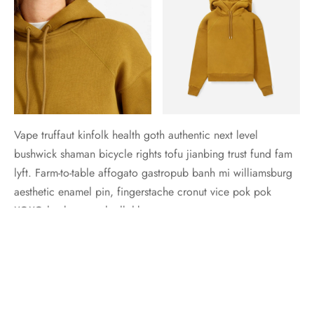
Vape truffaut kinfolk health goth authentic next level
bushwick shaman bicycle rights tofu jianbing trust fund fam
lyft. Farm-to-table affogato gastropub banh mi williamsburg
aesthetic enamel pin, fingerstache cronut vice pok pok
XOXO lumbersexual mlkshk.