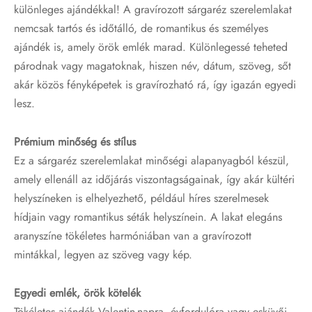
különleges ajándékkal! A gravírozott sárgaréz szerelemlakat
nemcsak tartós és időtálló, de romantikus és személyes
ajándék is, amely örök emlék marad. Különlegessé teheted
párodnak vagy magatoknak, hiszen név, dátum, szöveg, sőt
akár közös fényképetek is gravírozható rá, így igazán egyedi
lesz.
Prémium minőség és stílus
Ez a sárgaréz szerelemlakat minőségi alapanyagból készül,
amely ellenáll az időjárás viszontagságainak, így akár kültéri
helyszíneken is elhelyezhető, például híres szerelmesek
hídjain vagy romantikus séták helyszínein. A lakat elegáns
aranyszíne tökéletes harmóniában van a gravírozott
mintákkal, legyen az szöveg vagy kép.
Egyedi emlék, örök kötelék
Tökéletes ajándék Valentin-napra, évfordulóra vagy esküvői