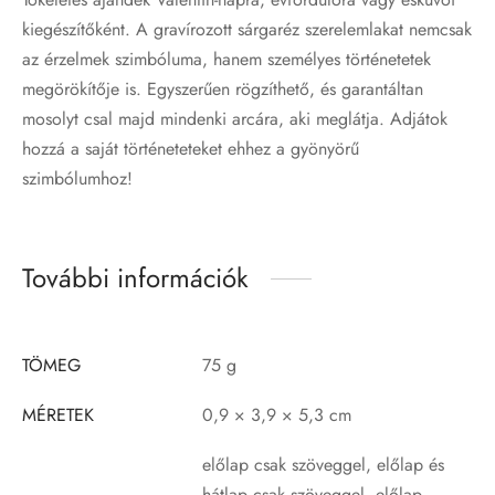
kiegészítőként. A gravírozott sárgaréz szerelemlakat nemcsak
az érzelmek szimbóluma, hanem személyes történetetek
megörökítője is. Egyszerűen rögzíthető, és garantáltan
mosolyt csal majd mindenki arcára, aki meglátja. Adjátok
hozzá a saját történeteteket ehhez a gyönyörű
szimbólumhoz!
További információk
TÖMEG
75 g
MÉRETEK
0,9 × 3,9 × 5,3 cm
előlap csak szöveggel, előlap és
hátlap csak szöveggel, előlap