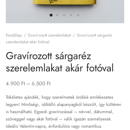
írozott LED lámpa
rozott flaskák
Kezdőlap
/
Gravírozott szerelemlakat
/
Gravírozott sárgaréz
rozott kutyabiléták
szerelemlakat akár fotóval
Gravírozott sárgaréz
rozott poharak
szerelemlakat akár fotóval
b termékeink
Price
4.900
Ft
–
6.500
Ft
írozott karácsonyi gömbdíszek
range:
Tökéletes ajándék, hogy szerelmetek örökké emlékezetes
4.900 Ft
legyen! Minőségi, időtálló alapanyagból készült, így kültéren
through
is használható. Egyedi gravírozással – névvel, dátummal,
6.500 Ft
szöveggel vagy akár fotóval – válik igazán személyessé.
Ideális Valentin-napra, évfordulóra vagy romantikus