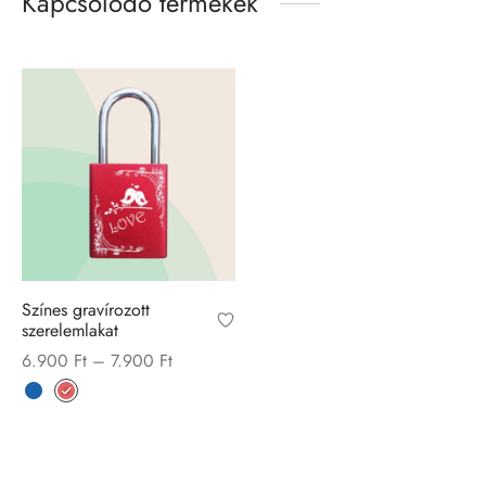
Kapcsolódó termékek
Színes gravírozott
szerelemlakat
Price
6.900
Ft
–
7.900
Ft
range:
6.900 Ft
through
7.900 Ft