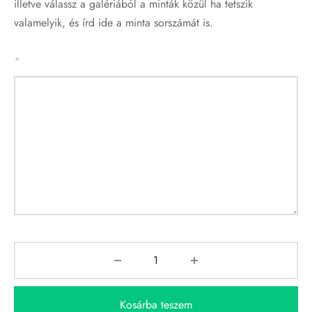
illetve válassz a galériából a minták közül ha tetszik
valamelyik, és írd ide a minta sorszámát is.
*
Kosárba teszem