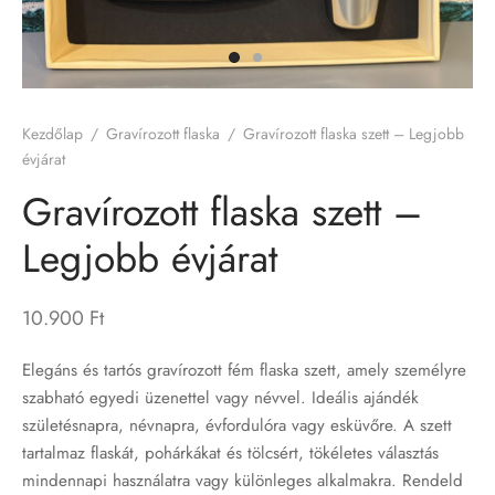
írozott LED lámpa
rozott flaskák
Kezdőlap
/
Gravírozott flaska
/
Gravírozott flaska szett – Legjobb
rozott kutyabiléták
évjárat
Gravírozott flaska szett –
rozott poharak
Legjobb évjárat
b termékeink
10.900
Ft
írozott karácsonyi gömbdíszek
Elegáns és tartós gravírozott fém flaska szett, amely személyre
szabható egyedi üzenettel vagy névvel. Ideális ajándék
születésnapra, névnapra, évfordulóra vagy esküvőre. A szett
tartalmaz flaskát, pohárkákat és tölcsért, tökéletes választás
mindennapi használatra vagy különleges alkalmakra. Rendeld