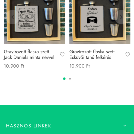
Gravírozott flaska szett –
Gravírozott flaska szett –
Jack Daniels minta névvel
Esküvői tanú felkérés
10.900
Ft
10.900
Ft
HASZNOS LINKEK