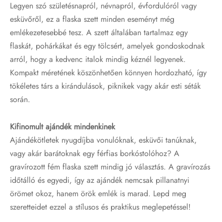
Legyen szó születésnapról, névnapról, évfordulóról vagy
esküvőről, ez a flaska szett minden eseményt még
emlékezetesebbé tesz. A szett általában tartalmaz egy
flaskát, pohárkákat és egy tölcsért, amelyek gondoskodnak
arról, hogy a kedvenc italok mindig kéznél legyenek.
Kompakt méretének köszönhetően könnyen hordozható, így
tökéletes társ a kirándulások, piknikek vagy akár esti séták
során.
Kifinomult ajándék mindenkinek
Ajándékötletek nyugdíjba vonulóknak, esküvői tanúknak,
vagy akár barátoknak egy férfias borkóstolóhoz? A
gravírozott fém flaska szett mindig jó választás. A gravírozás
időtálló és egyedi, így az ajándék nemcsak pillanatnyi
örömet okoz, hanem örök emlék is marad. Lepd meg
szeretteidet ezzel a stílusos és praktikus meglepetéssel!