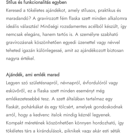
Stílus és funkcionalitás egyben
Keresed a tökéletes ajándékot, amely stílusos, praktikus és
maradandó? A gravírozott fém flaska szett minden alkalomra
ideális választás! Minőségi rozsdamentes acélból készült, így
nemcsak elegáns, hanem tartós is. A személyre szabható
gravírozásnak köszönhetően egyedi üzenettel vagy névvel
teheted igazán különlegessé, amit az ajándékozott biztosan
nagyra értékel.
Ajándék, ami emlék marad
Legyen szó születésnapról, névnapról, évfordulóról vagy
esküvőről, ez a flaska szett minden eseményt még
emlékezetesebbé tesz. A szett általában tartalmaz egy
flaskát, pohárkákat és egy tölcsért, amelyek gondoskodnak
arról, hogy a kedvenc italok mindig kéznél legyenek.
Kompakt méretének köszönhetően könnyen hordozható, így
tökéletes társ a kirándulások, piknikek vagy akár esti séták