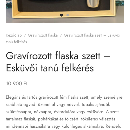
írozott LED lámpa
rozott flaskák
Kezdőlap
/
Gravírozott flaska
/
Gravírozott flaska szett – Esküvői
rozott kutyabiléták
tanú felkérés
Gravírozott flaska szett –
rozott poharak
Esküvői tanú felkérés
b termékeink
10.900
Ft
írozott karácsonyi gömbdíszek
Elegáns és tartós gravírozott fém flaska szett, amely személyre
szabható egyedi üzenettel vagy névvel. Ideális ajándék
születésnapra, névnapra, évfordulóra vagy esküvőre. A szett
tartalmaz flaskát, pohárkákat és tölcsért, tökéletes választás
mindennapi használatra vagy különleges alkalmakra. Rendeld