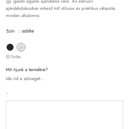
így igazán egyedi ajándékká válik. Az exkluzív
ajándékdobozban érkező toll stílusos és praktikus választás
minden alkalomra.
Szín
: szürke
Törlés
Mit írjunk a termékre?
Ide írd a szöveget...
*