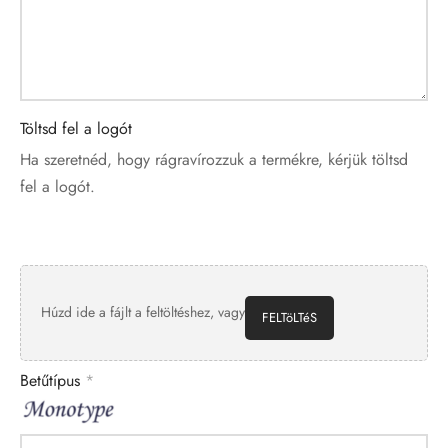
Töltsd fel a logót
Ha szeretnéd, hogy rágravírozzuk a termékre, kérjük töltsd
fel a logót.
Húzd ide a fájlt a feltöltéshez, vagy
FELTöLTéS
Betűtípus
*