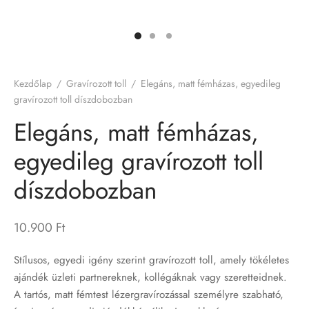
írozott LED lámpa
rozott flaskák
Kezdőlap
/
Gravírozott toll
/
Elegáns, matt fémházas, egyedileg
rozott kutyabiléták
gravírozott toll díszdobozban
Elegáns, matt fémházas,
rozott poharak
egyedileg gravírozott toll
b termékeink
díszdobozban
írozott karácsonyi gömbdíszek
10.900
Ft
Stílusos, egyedi igény szerint gravírozott toll, amely tökéletes
ajándék üzleti partnereknek, kollégáknak vagy szeretteidnek.
A tartós, matt fémtest lézergravírozással személyre szabható,